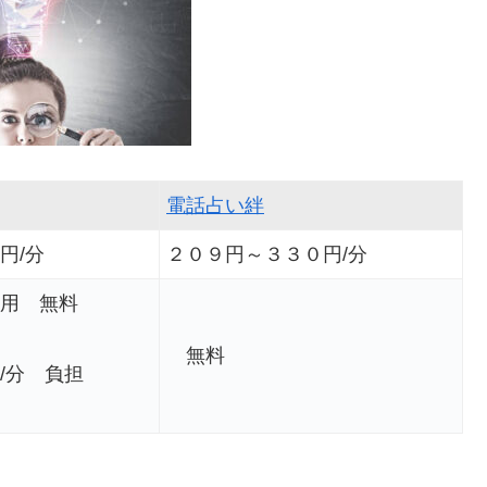
電話占い絆
円/分
２０９円～３３０円/分
用 無料
無料
/分 負担