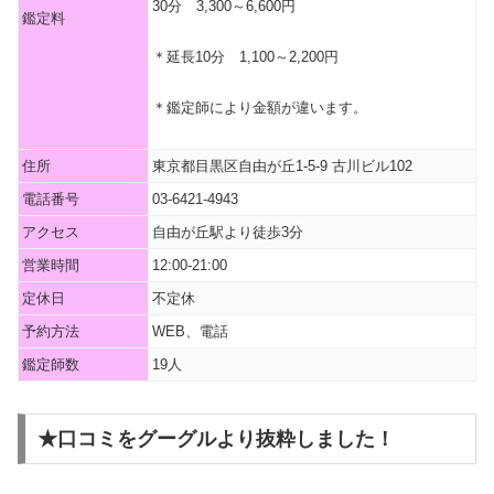
30分 3,300～6,600円
鑑定料
＊延長10分 1,100～2,200円
＊鑑定師により金額が違います。
住所
東京都目黒区自由が丘1-5-9 古川ビル102
電話番号
03-6421-4943
アクセス
自由が丘駅より徒歩3分
営業時間
12:00-21:00
定休日
不定休
予約方法
WEB、電話
鑑定師数
19人
★口コミをグーグルより抜粋しました！