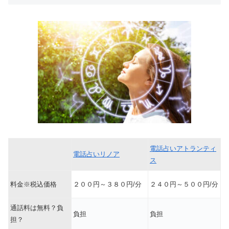
電話占いアトランティ
電話占いリノア
ス
料金※税込価格
２００円～３８０円/分
２４０円～５００円/分
通話料は無料？負
負担
負担
担？