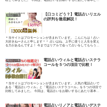
る「1.料金・通話料」「2.支払方法」「3...
【口コミどう？】電話占いリエル
電話占い一覧
の評判を徹底解説！
＊当サイトはプロモーションが含まれています。 こんにちは！占い
大好きねーさんと申します＾＾ 占いはね、上手に使うと人生を変え
る力があるんですよ！ 今まではリアルで会って占いをしてもらうの
が好きでしたが、もっといろいろな占い...
電話占いウィルと電話占いステラ
電話占い一覧
コールを５つの項目で比較！
＊当サイトはプロモーションが含まれています。 人気の電話占いで
ある「電話占いウィル」と「電話占いステラコール」を５つの項目で
比較してみました。 今回は、電話占いをお願いするにあたり基本と
なる「1.料金・通話料」「2.支払方法」「...
電話占いリノアと電話占いデステ
電話占い一覧